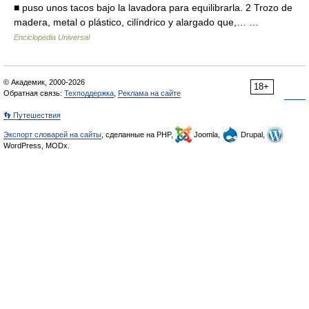
■ puso unos tacos bajo la lavadora para equilibrarla. 2 Trozo de
madera, metal o plástico, cilíndrico y alargado que,… …
Enciclopedia Universal
© Академик, 2000-2026
18+
Обратная связь:
Техподдержка
,
Реклама на сайте
👣 Путешествия
Экспорт словарей на сайты
, сделанные на PHP,
Joomla,
Drupal,
WordPress, MODx.