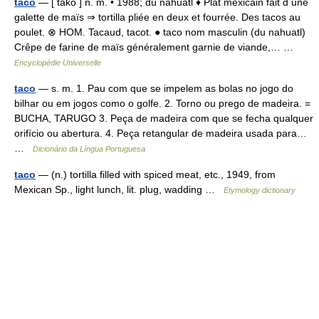
taco
— [ tako ] n. m. • 1988; du nahuatl ♦ Plat mexicain fait d une
galette de maïs ⇒ tortilla pliée en deux et fourrée. Des tacos au
poulet. ⊗ HOM. Tacaud, tacot. ● taco nom masculin (du nahuatl)
Crêpe de farine de maïs généralement garnie de viande,… …
Encyclopédie Universelle
taco
— s. m. 1. Pau com que se impelem as bolas no jogo do
bilhar ou em jogos como o golfe. 2. Torno ou prego de madeira. =
BUCHA, TARUGO 3. Peça de madeira com que se fecha qualquer
orifício ou abertura. 4. Peça retangular de madeira usada para…
…
Dicionário da Língua Portuguesa
taco
— (n.) tortilla filled with spiced meat, etc., 1949, from
Mexican Sp., light lunch, lit. plug, wadding …
Etymology dictionary