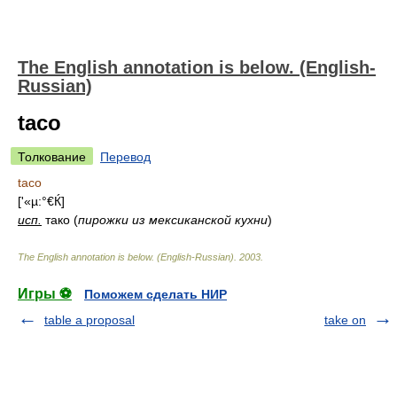
The English annotation is below. (English-
Russian)
taco
Толкование
Перевод
taco
['«µ:°€Ќ]
исп.
тако (
пирожки из мексиканской кухни
)
The English annotation is below. (English-Russian)
.
2003
.
Игры ⚽
Поможем сделать НИР
table a proposal
take on