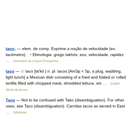
taco-
— elem. de comp. Exprime a noção de velocidade (ex.:
tacômetro). ‣ Etimologia: grego takhós, eos, velocidade, rapidez
…
Dicionário da Língua Portuguesa
taco
— ☆ taco [tä′kō ] n. pl. tacos [AmSp < Sp, a plug, wadding,
light lunch] a Mexican dish consisting of a fried and folded or rolled
tortilla filled with chopped meat, shredded lettuce, etc …
English
World dictionary
Taco
— Not to be confused with Tako (disambiguation). For other
uses, see Taco (disambiguation). Carnitas tacos as served in East
…
Wikipedia