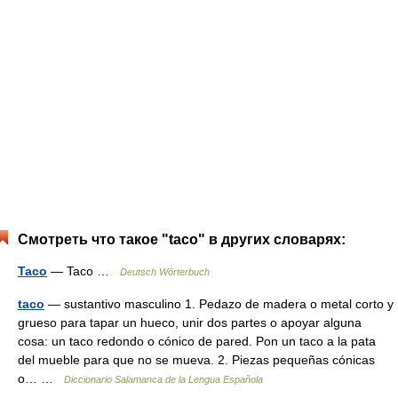
Смотреть что такое "taco" в других словарях:
Taco
— Taco …
Deutsch Wörterbuch
taco
— sustantivo masculino 1. Pedazo de madera o metal corto y
grueso para tapar un hueco, unir dos partes o apoyar alguna
cosa: un taco redondo o cónico de pared. Pon un taco a la pata
del mueble para que no se mueva. 2. Piezas pequeñas cónicas
o… …
Diccionario Salamanca de la Lengua Española